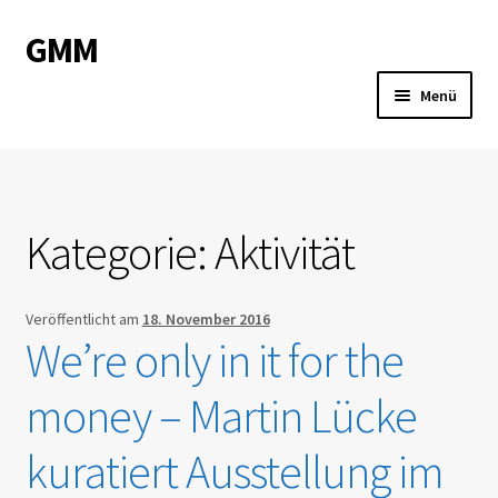
GMM
Zur
Springe
Navigation
zum
Menü
springen
Inhalt
Neuigkeiten
Aktivitäten
Kategorie:
Aktivität
Expand
Über die GMM
child
menu
Expand
Veröffentlicht am
18. November 2016
Publikationen
We’re only in it for the
child
menu
Expand
Fachausschüsse
money – Martin Lücke
child
menu
Mitglied werden
kuratiert Ausstellung im