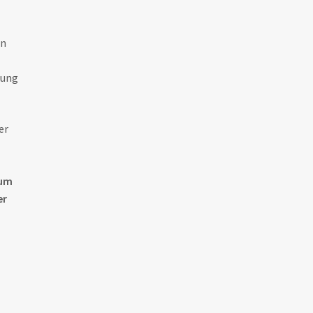
en
hung
er
n
zum
er