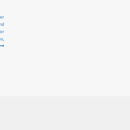
der
und
or
to,