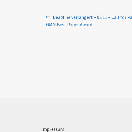
Beitragsnavigation
Previous
Deadline verlängert – 02.11 – Call for P
post:
GMM Best Paper Award
Impressum