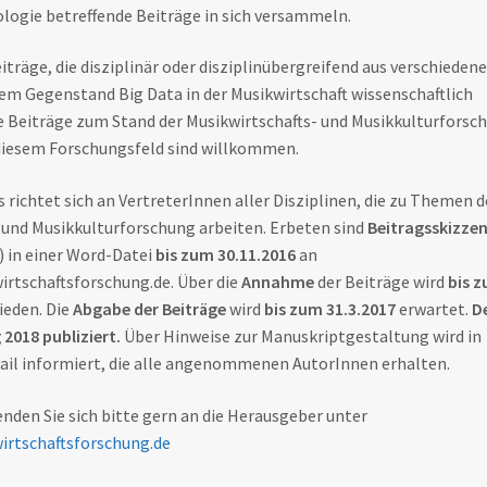
logie betreffende Beiträge in sich versammeln.
träge, die disziplinär oder disziplinübergreifend aus verschieden
em Gegenstand Big Data in der Musikwirtschaft wissenschaftlich
e Beiträge zum Stand der Musikwirtschafts- und Musikkulturforsc
 diesem Forschungsfeld sind willkommen.
s richtet sich an VertreterInnen aller Disziplinen, die zu Themen d
 und Musikkulturforschung arbeiten. Erbeten sind
Beitragsskizze
) in einer Word-Datei
bis zum 30.11.2016
an
rtschaftsforschung.de. Über die
Annahme
der Beiträge wird
bis 
ieden. Die
Abgabe der Beiträge
wird
bis zum 31.3.2017
erwartet.
D
2018 publiziert.
Über Hinweise zur Manuskriptgestaltung wird in
ail informiert, die alle angenommenen AutorInnen erhalten.
nden Sie sich bitte gern an die Herausgeber unter
rtschaftsforschung.de