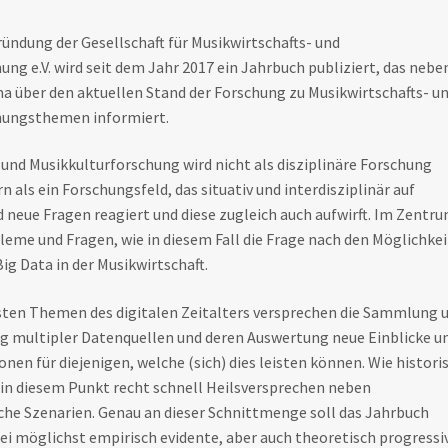
ründung der Gesellschaft für Musikwirtschafts- und
ung e.V. wird seit dem Jahr 2017 ein Jahrbuch publiziert, das nebe
 über den aktuellen Stand der Forschung zu Musikwirtschafts- u
hungsthemen informiert.
 und Musikkulturforschung wird nicht als disziplinäre Forschung
n als ein Forschungsfeld, das situativ und interdisziplinär auf
 neue Fragen reagiert und diese zugleich auch aufwirft. Im Zentr
leme und Fragen, wie in diesem Fall die Frage nach den Möglichke
ig Data in der Musikwirtschaft.
gsten Themen des digitalen Zeitalters versprechen die Sammlung 
multipler Datenquellen und deren Auswertung neue Einblicke u
nen für diejenigen, welche (sich) dies leisten können. Wie histori
 in diesem Punkt recht schnell Heilsversprechen neben
che Szenarien. Genau an dieser Schnittmenge soll das Jahrbuch
ei möglichst empirisch evidente, aber auch theoretisch progressi