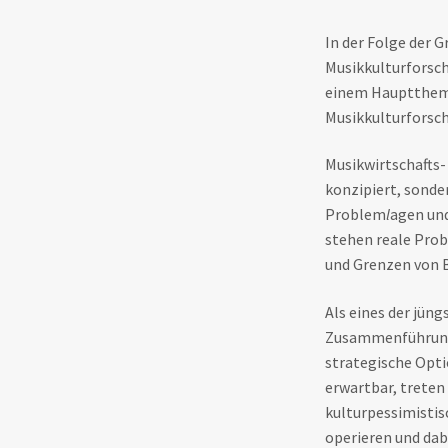
In der Folge der G
Musikkulturforsch
einem Hauptthema
Musikkulturforsc
Musikwirtschafts-
konzipiert, sonder
Problem
l
agen und
stehen reale Prob
und Grenzen von B
Als eines der jün
Zusammenführung 
strategische Optio
erwartbar, treten
kulturpessimistis
operieren und dab