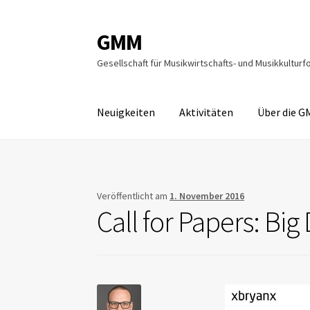
GMM
Zur
Springe
Navigation
zum
Gesellschaft für Musikwirtschafts- und Musikkulturf
springen
Inhalt
Neuigkeiten
Aktivitäten
Über die 
Veröffentlicht am
1. November 2016
Call for Papers: Big