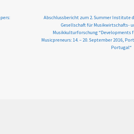
Next
apers:
Abschlussbericht zum 2. Summer Institute 
post:
Gesellschaft für Musikwirtschafts- 
Musikkulturforschung “Developments f
Musicpreneurs: 14. – 20. September 2016, Por
Portugal“